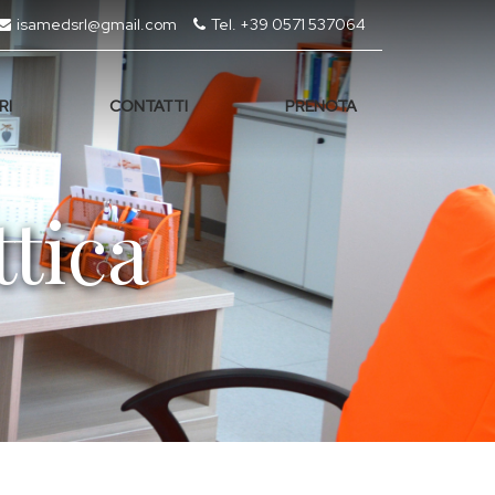
isamedsrl@gmail.com
Tel. +39 0571 537064
RI
CONTATTI
PRENOTA
ttica