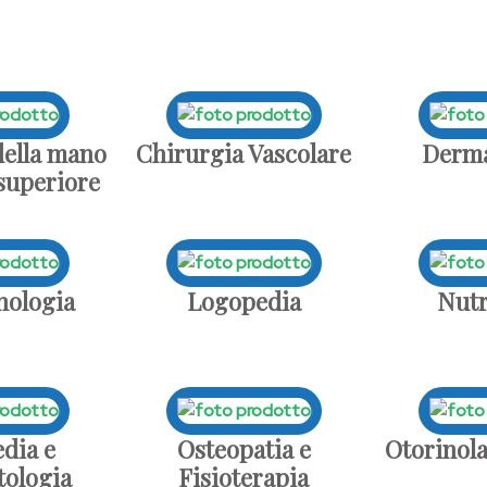
della mano
Chirurgia Vascolare
Derma
 superiore
nologia
Logopedia
Nutr
dia e
Osteopatia e
Otorinola
ologia
Fisioterapia